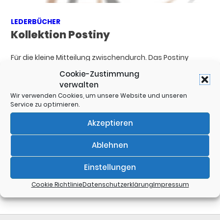
LEDERBÜCHER
Kollektion Postiny
Für die kleine Mitteilung zwischendurch. Das Postiny
machts möglich. Diese zierlichen Lederbücher im Format
Cookie-Zustimmung
DIN A8, sind mit einem Haftnotizzettelblock (100 Blatt)
verwalten
ausgestattet, der zum einen für allgemeine Notizen
Wir verwenden Cookies, um unsere Website und unseren
genutzt werden kann, zum anderen können die
Service zu optimieren.
Haftnotizen aber einzeln herausgenommen und munter
„geposted“ werden. Postinys gibt es im Hoch- sowie im
Akzeptieren
Querformat. Jedem Buch liegt [...]
Mehr erfahren ...
Ablehnen
18. MÄRZ 2013
Einstellungen
Cookie Richtlinie
Datenschutzerklärung
Impressum