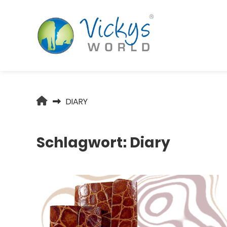
Springen
Sie
zum
Inhalt
VICKYS
DIARY
WORLD
Schlagwort:
Diary