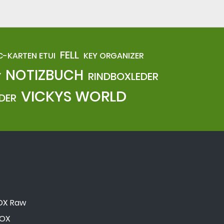
FELL
C-KARTEN ETUI
KEY ORGANIZER
NOTIZBUCH
Y
RINDBOXLEDER
VICKYS WORLD
DER
 OX Raw
 OX