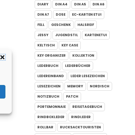
DIARY
DIN A4
DIN A5
DIN A6
DIN A7
DOSE
EC-KARTEN ETUI
FELL
GESCHENK
HALSREIF
JESSY
JUGENDSTIL
KARTENETUI
KELTISCH
KEY CASE
KEY ORGANIZER
KOLLEKTION
LEDERBUCH
LEDERBÜCHER
LEDEREINBAND
LEDER LESEZEICHEN
LESEZEICHEN
MEMORY
NORDISCH
NOTIZBUCH
PATCH
PORTEMONNAIE
REISETAGEBUCH
RINDBOXLEDER
RINDLEDER
ROLLBAR
RUCKSACKTOURISTEN