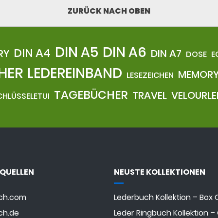
ZURÜCK NACH OBEN
DIN A5
DIN A6
DIN A4
RY
DIN A7
DOSE
E
HER
LEDEREINBAND
MEMOR
LESEZEICHEN
TAGEBÜCHER
TRAVEL
VELOURLE
CHLÜSSELETUI
QUELLEN
NEUSTE KOLLEKTIONEN
ch.com
Lederbuch Kollektion – Box
ch.de
Leder Ringbuch Kollektion –