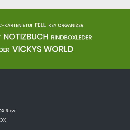
FELL
C-KARTEN ETUI
KEY ORGANIZER
NOTIZBUCH
Y
RINDBOXLEDER
VICKYS WORLD
DER
 OX Raw
 OX