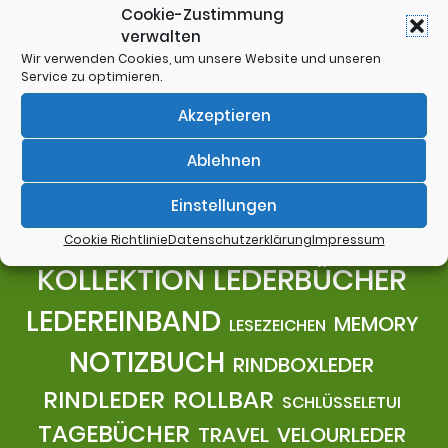
Cookie-Zustimmung
verwalten
Wir verwenden Cookies, um unsere Website und unseren
Service zu optimieren.
Akzeptieren
Ablehnen
DIN A4
BÜFFELLEDER
DIARY
CARDS & CASH
DIN A5
DIN A6
Einstellungen
DIN A7
DOSE
FELL
Cookie Richtlinie
Datenschutzerklärung
Impressum
EC-KARTEN ETUI
KEY ORGANIZER
KOLLEKTION
LEDERBÜCHER
LEDEREINBAND
MEMORY
LESEZEICHEN
NOTIZBUCH
RINDBOXLEDER
RINDLEDER
ROLLBAR
SCHLÜSSELETUI
TAGEBÜCHER
TRAVEL
VELOURLEDER