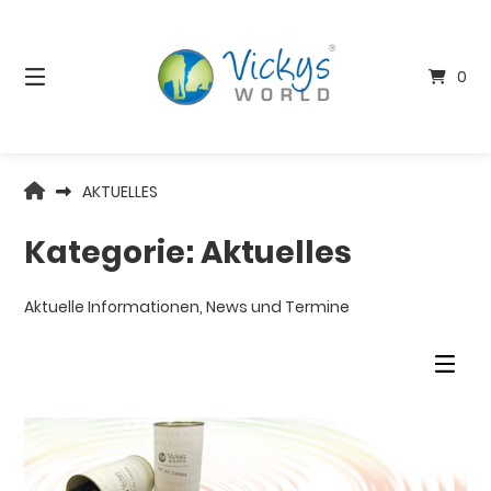
Springen
Sie
zum
0
Inhalt
VICKYS
AKTUELLES
WORLD
Kategorie:
Aktuelles
Aktuelle Informationen, News und Termine