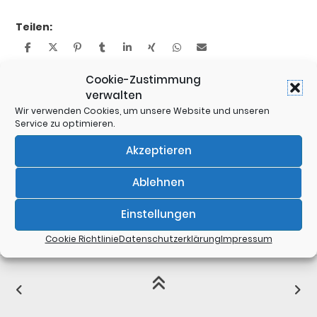
Teilen:
Kategorien:
Cookie-Zustimmung
Accessoires
verwalten
Schlagwörter:
Wir verwenden Cookies, um unsere Website und unseren
can
,
can 4 you
,
canned
,
dose
,
edelsteine
,
geschenk
,
Service zu optimieren.
halsreif
,
Kollektion
,
konservendose
,
schmuck
,
Vickys
World
Akzeptieren
Ablehnen
Einstellungen
Cookie Richtlinie
Datenschutzerklärung
Impressum