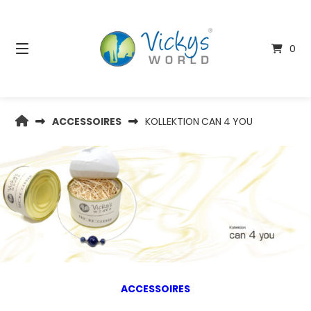
Springen
Sie
zum
0
Inhalt
VICKYS
ACCESSOIRES
KOLLEKTION CAN 4 YOU
WORLD
ACCESSOIRES