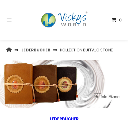
Springen
Sie
zum
0
Inhalt
VICKYS
LEDERBÜCHER
KOLLEKTION BUFFALO STONE
WORLD
LEDERBÜCHER